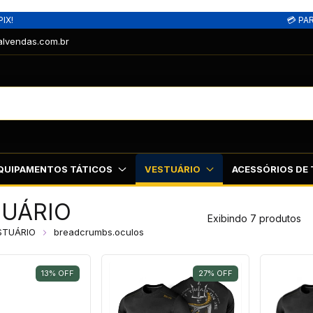
IX!
💳 PA
alvendas.com.br
QUIPAMENTOS TÁTICOS
VESTUÁRIO
ACESSÓRIOS DE 
TUÁRIO
Exibindo 7 produtos
STUÁRIO
breadcrumbs.oculos
13
%
OFF
27
%
OFF