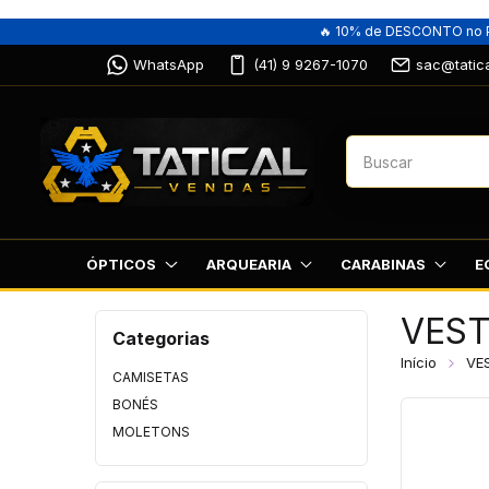
🔥 10% de DESCONTO no P
WhatsApp
(41) 9 9267-1070
sac@tatic
ÓPTICOS
ARQUEARIA
CARABINAS
E
VES
Categorias
Início
VE
CAMISETAS
BONÉS
MOLETONS