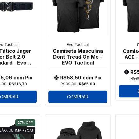
vo Tactical
Evo Tactical
E
Tático Jager
Camiseta Masculina
Camis
er Belt 2.0
Dont Tread On Me –
ACE –
dard - Evo
EVO Tactical
actical
R$
95,06
com
Pix
R$58,50
com
Pix
R$8
,90
R$216,73
R$89,00
R$65,00
OMPRAR
COMPRAR
27
%
OFF
ÇÃO, ÚLTIMA PEÇA!