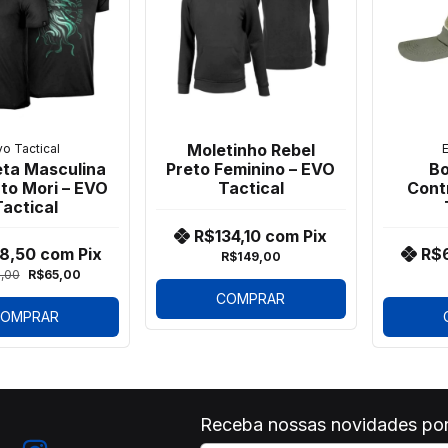
Moletinho Rebel
vo Tactical
E
ta Masculina
Bo
Preto Feminino – EVO
o Mori – EVO
Cont
Tactical
actical
R$134,10
com
Pix
8,50
com
Pix
R$
R$149,00
,00
R$65,00
COMPRAR
OMPRAR
Receba nossas novidades por