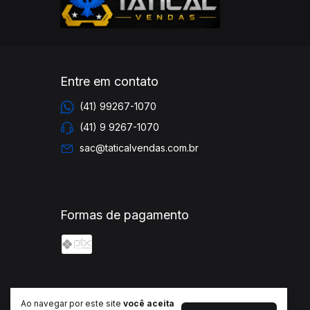
Entre em contato
(41) 99267-1070
(41) 9 9267-1070
sac@taticalvendas.com.br
Formas de pagamento
Ao navegar por este site
você aceita