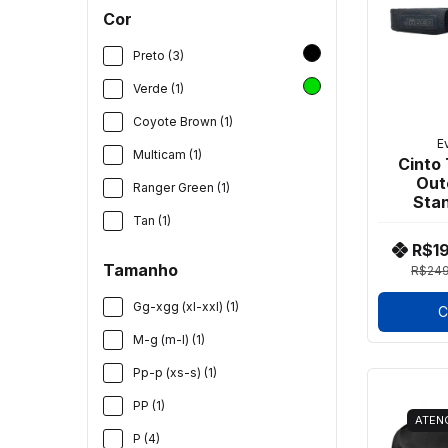
Cor
Preto (3)
Verde (1)
Coyote Brown (1)
E
Multicam (1)
Cinto 
Out
Ranger Green (1)
Stan
T
Tan (1)
R$1
Tamanho
R$249
Gg-xgg (xl-xxl) (1)
C
M-g (m-l) (1)
Pp-p (xs-s) (1)
PP (1)
ATEN
P (4)