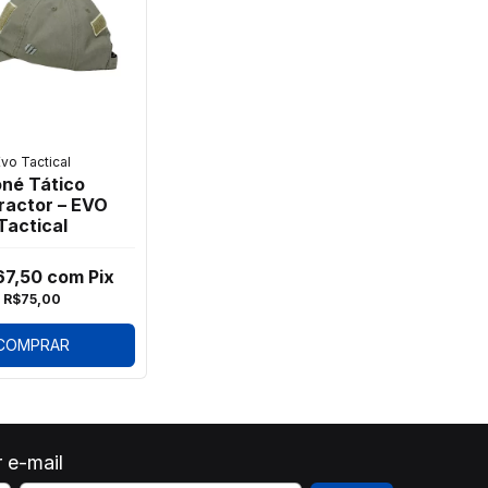
vo Tactical
né Tático
ractor – EVO
Tactical
67,50
com
Pix
R$75,00
COMPRAR
 e-mail