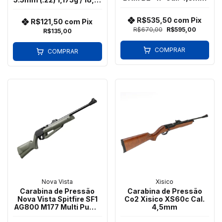
gr
R$535,50
com
Pix
R$121,50
com
Pix
R$670,00
R$595,00
R$135,00
COMPRAR
COMPRAR
Nova Vista
Xisico
Carabina de Pressão
Carabina de Pressão
Nova Vista Spitfire SF1
Co2 Xisico XS60c Cal.
AG800 M177 Multi Pump
4,5mm
Cal. 4.5mm