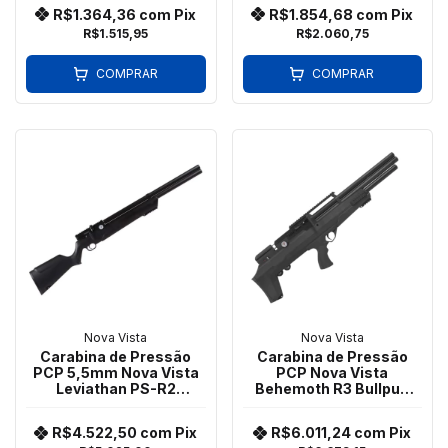
R$1.364,36
com
Pix
R$1.854,68
com
Pix
R$1.515,95
R$2.060,75
COMPRAR
COMPRAR
Nova Vista
Nova Vista
Carabina de Pressão
Carabina de Pressão
PCP 5,5mm Nova Vista
PCP Nova Vista
Leviathan PS-R2
Behemoth R3 Bullpup
Polímero
BEHEMOTH PS-R3-SF
5,5 BK
R$4.522,50
com
Pix
R$6.011,24
com
Pix