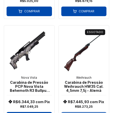
R$5.025,00
R$6.679,15
COMPRAR
COMPRAR
ESGOTADO
Nova Vista
Weihrauch
Carabina de Pressão
Carabina de Pressão
PCP Nova Vista
Weihrauch HW35 Cal.
Behemoth R3 Bullpup
4,5mm 7,5j - Alemã
Camo BEHEMOTH PS-
R3-SF 5,5 CAMO
R$6.344,33
com
Pix
R$7.445,93
com
Pix
R$7.049,25
R$8.273,25