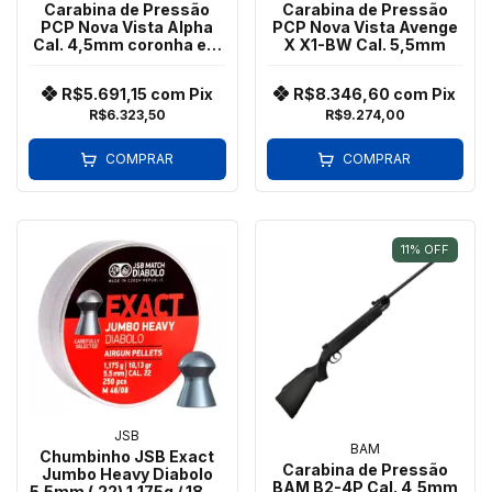
Carabina de Pressão
Carabina de Pressão
PCP Nova Vista Alpha
PCP Nova Vista Avenge
Cal. 4,5mm coronha em
X X1-BW Cal. 5,5mm
madeira (Wood)
R$5.691,15
com
Pix
R$8.346,60
com
Pix
R$6.323,50
R$9.274,00
COMPRAR
COMPRAR
11
%
OFF
JSB
BAM
Chumbinho JSB Exact
Carabina de Pressão
Jumbo Heavy Diabolo
BAM B2-4P Cal. 4,5mm
5.5mm (.22) 1,175g / 18,13