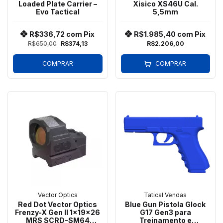
Loaded Plate Carrier –
Xisico XS46U Cal.
Evo Tactical
5,5mm
R$336,72
com
Pix
R$1.985,40
com
Pix
R$650,00
R$374,13
R$2.206,00
COMPRAR
COMPRAR
Vector Optics
Tatical Vendas
Red Dot Vector Optics
Blue Gun Pistola Glock
Frenzy-X Gen II 1x19x26
G17 Gen3 para
MRS SCRD-SM64
Treinamento e