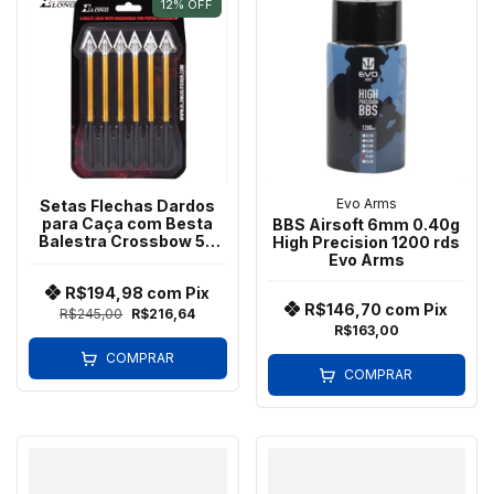
12
%
OFF
Evo Arms
Setas Flechas Dardos
para Caça com Besta
BBS Airsoft 6mm 0.40g
Balestra Crossbow 50
High Precision 1200 rds
80 Lbs - Cartela c/ 6 und
Evo Arms
R$194,98
com
Pix
R$146,70
com
Pix
R$245,00
R$216,64
R$163,00
COMPRAR
COMPRAR