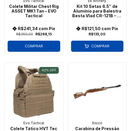
Evo Tactical
Ek Archery
Colete Militar Chest Rig
Kit 10 Setas 6.5″ de
ASSET MK1 Tan – EVO
Alumínio para Balestra
Tactical
Besta Vlad CR-121B – Ek
Archery
R$241,34
com
Pix
R$121,50
com
Pix
R$359,00
R$268,15
R$135,00
COMPRAR
COMPRAR
42
%
OFF
Evo Tactical
Xisico
Colete Tático HVT Tec
Carabina de Pressão