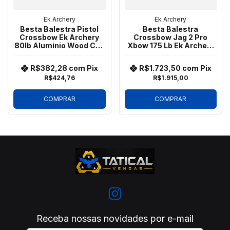
Ek Archery
Ek Archery
Besta Balestra Pistol
Besta Balestra
Crossbow Ek Archery
Crossbow Jag 2 Pro
80lb Alumínio Wood CR-
Xbow 175 Lb Ek Archery
039W4
Deluxe
R$382,28
com
Pix
R$1.723,50
com
Pix
R$424,76
R$1.915,00
COMPRAR
COMPRAR
Receba nossas novidades por e-mail