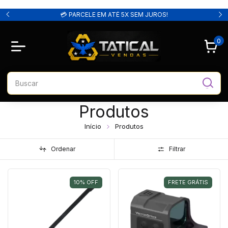
🔥 10% de DESCONTO no PIX!
0
Produtos
Início
Produtos
Ordenar
Filtrar
10
%
OFF
FRETE GRÁTIS