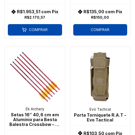
Sensor Movimento /
Simulações
Bateria lateral/ Solar
R$1.953,51
com
Pix
R$135,00
com
Pix
Power / Multi reticle
R$2.170,57
R$150,00
COMPRAR
COMPRAR
Ek Archery
Evo Tactical
Setas 16″ 40,6 cm em
Porta Torniquete R.A.T -
Alumínio para Besta
Evo Tactical
Balestra Crossbow – Ek
Archery
R$103,50
com
Pix