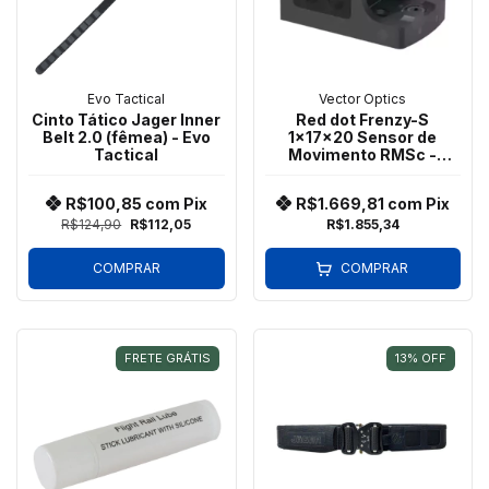
Evo Tactical
Vector Optics
Cinto Tático Jager Inner
Red dot Frenzy-S
Belt 2.0 (fêmea) - Evo
1x17x20 Sensor de
Tactical
Movimento RMSc -
Vector Optics SCRD-68
R$100,85
com
Pix
R$1.669,81
com
Pix
R$124,90
R$112,05
R$1.855,34
COMPRAR
COMPRAR
FRETE GRÁTIS
13
%
OFF