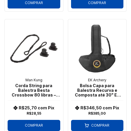
COMPRAR
COMPRAR
Man Kung
EK Archery
Corda String para
Bolsa Capa para
Balestra Besta
Balestra Recurva e
Crossbow 80 libras –
Composta até 30" Ek
Man Kung
Archery
R$25,70
com
Pix
R$346,50
com
Pix
R$28,55
R$385,00
COMPRAR
COMPRAR