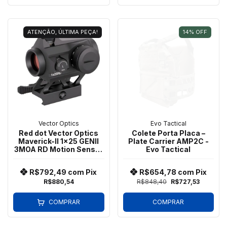
ATENÇÃO, ÚLTIMA PEÇA!
14
%
OFF
Vector Optics
Evo Tactical
Red dot Vector Optics
Colete Porta Placa –
Maverick-II 1x25 GENII
Plate Carrier AMP2C -
3MOA RD Motion Sensor
Evo Tactical
SCRD-72
R$792,49
com
Pix
R$654,78
com
Pix
R$880,54
R$848,40
R$727,53
COMPRAR
COMPRAR