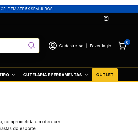
RCELE EM ATÉ 5X SEM JUROS!
0
Cadastre-se
|
Fazer login
TIRO
CUTELARIA E FERRAMENTAS
OUTLET
a
, comprometida em oferecer
iastas do esporte.