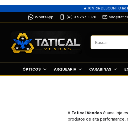
🔥 10% de DESCONTO no P
WhatsApp
(41) 9 9267-1070
sac@tatic
ÓPTICOS
ARQUEARIA
CARABINAS
E
A
Tatical Vendas
é uma loja e
produtos de alta performance, q